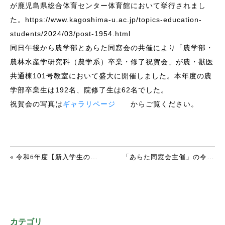
が鹿児島県総合体育センター体育館において挙行されまし
た。https://www.kagoshima-u.ac.jp/topics-education-
students/2024/03/post-1954.html
同日午後から農学部とあらた同窓会の共催により「農学部・
農林水産学研究科（農学系）卒業・修了祝賀会」が農・獣医
共通棟101号教室において盛大に開催しました。本年度の農
学部卒業生は192名、院修了生は62名でした。
祝賀会の写真は
ギャラリページ
からご覧ください。
投稿ナビゲーション
« 令和6年度【新入学生の方へ】あらた同窓会への加入について
「あらた同窓会主催」の令和6年度新入生茶話会を開催しました(令和6年4月3日) »
カテゴリ